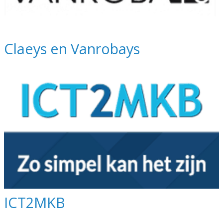
Claeys en Vanrobays
ICT2MKB